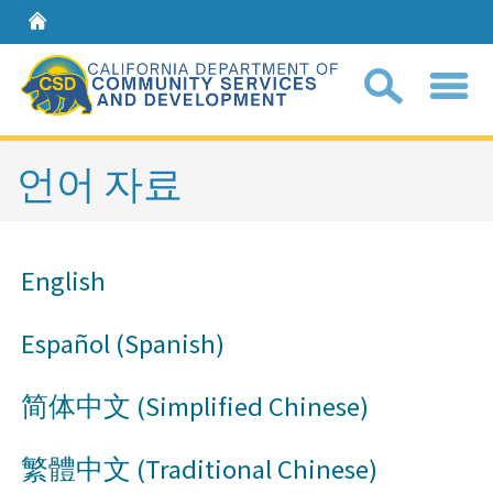
Home
Sear
언어 자료
Coll
search
English
box
Español (Spanish)
简体中文 (Simplified Chinese)
繁體中文​ (​Traditional Chinese)