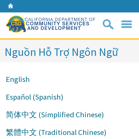
Home
Sear
Nguồn Hỗ Trợ Ngôn Ngữ
Coll
search
English
box
Español (Spanish)
简体中文 (Simplified Chinese)
繁體中文​ (​Traditional Chinese)